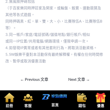
2. 無風險押碼包括
（于百家樂同時押莊家及閑家，或輪盤、骰寶、運動競猜及
其他等各式遊戲，
同時押碼黑、紅，單、雙，大、小，比賽隊伍A、比賽隊伍B
等）。
3. 同一帳戶/家庭/電話號碼/儲值地點/銀行帳戶/相似
或同一IP位置/共用電腦/網路環境，僅限申請一次。
4. 如發現IP異常或者有其他套利行為，將取消活動資格。
5. SW娛樂平臺對本活動保有最終解釋權，有權在任何時間修
改、暫停或取消優惠活動
←
Previous 文章
Next 文章
→
首頁
註冊
客服
錢包
優惠